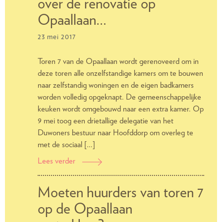
over de renovatie op
Opaallaan…
23 mei 2017
Toren 7 van de Opaallaan wordt gerenoveerd om in
deze toren alle onzelfstandige kamers om te bouwen
naar zelfstandig woningen en de eigen badkamers
worden volledig opgeknapt. De gemeenschappelijke
keuken wordt omgebouwd naar een extra kamer. Op
9 mei toog een drietallige delegatie van het
Duwoners bestuur naar Hoofddorp om overleg te
met de sociaal […]
Lees verder
Duwoners
praat
met
Moeten huurders van toren 7
DUWO
op de Opaallaan
over
de