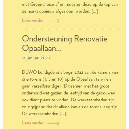
met Greenchoice af en moesten deze op de top van
de markt opnieuw afgesloten worden. […]
Lees verder
Forse
nabetalingsverplichting
afrekening
Ondersteuning Renovatie
servicekosten
Opaallaan…
Opaallaan
31 januari 2023
DUWO kondigde ons begin 2022 aan de kamers van
drie torens (1, 8 en 10) op de Opaallaan te willen
gaan verzelfstandigen. Dit samen met het groot
onderhoud wat gezien de leeftijd van de gebouwen
ook dient plaats te vinden. De werkzaamheden zijn
zo ingrijpend dat dit alleen kan als de torens leeg zijn.
De werkzaamheden […]
Lees verder
Ondersteuning