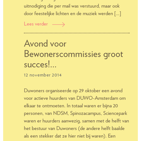
uitnodiging die per mail was verstuurd, maar ook
door feestelijke lichten en de muziek werden […]
Lees verder
Opaalcampus
20
jaar:
Avond voor
groots
Bewonerscommissies groot
gevierd
succes!…
12 november 2014
Duwoners organiseerde op 29 oktober een avond
voor actieve huurders van DUWO-Amsterdam om
elkaar te ontmoeten. In totaal waren er bijna 20
personen, van NDSM, Spinozacampus, Sciencepark
waren er huurders aanwezig, samen met de helft van
het bestuur van Duwoners (de andere helft baalde
als een stekker dat ze hier niet bij waren). Een