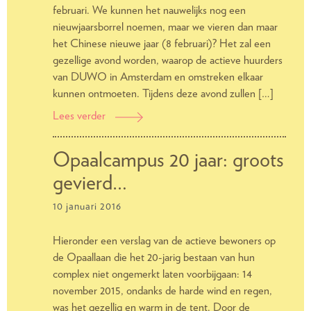
februari. We kunnen het nauwelijks nog een
nieuwjaarsborrel noemen, maar we vieren dan maar
het Chinese nieuwe jaar (8 februari)? Het zal een
gezellige avond worden, waarop de actieve huurders
van DUWO in Amsterdam en omstreken elkaar
kunnen ontmoeten. Tijdens deze avond zullen […]
Lees verder
17
februari:
avond
Opaalcampus 20 jaar: groots
voor
gevierd…
bewonerscommissies
en
10 januari 2016
activiteitencommissies
Hieronder een verslag van de actieve bewoners op
de Opaallaan die het 20-jarig bestaan van hun
complex niet ongemerkt laten voorbijgaan: 14
november 2015, ondanks de harde wind en regen,
was het gezellig en warm in de tent. Door de