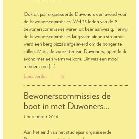
de
Opaallaan
Ook dit jaar organiseerde Duwoners een avond voor
vertrekken?
de bewonerscommissies. Wel 25 leden van de 9
bewonerscommissies waren dit keer aanwezig, Terwijl
de bewonerscommissies langzaam binnen stroomde
werd een berg pizza’s afgeleverd om de honger te
stillen. Mart, de voorzitter van Duwoners, opende de
avond met een warm welkom. Dit was een mooi
moment om […]
Lees verder
BC-
avond
groot
Bewonerscommissies de
(pizza)
boot in met Duwoners…
succes!
1 november 2016
Aan het eind van het studiejaar organiseerde