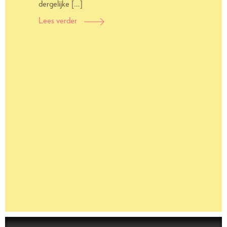
dergelijke […]
Lees verder
Avond
voor
Bewonerscommissies
groot
succes!