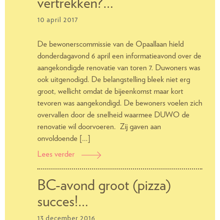
vertrekken?…
renovatie
10 april 2017
op
Opaallaan
De bewonerscommissie van de Opaallaan hield
donderdagavond 6 april een informatieavond over de
aangekondigde renovatie van toren 7. Duwoners was
ook uitgenodigd. De belangstelling bleek niet erg
groot, wellicht omdat de bijeenkomst maar kort
tevoren was aangekondigd. De bewoners voelen zich
overvallen door de snelheid waarmee DUWO de
renovatie wil doorvoeren. Zij gaven aan
onvoldoende […]
Lees verder
Moeten
huurders
van
BC-avond groot (pizza)
toren
succes!…
7
op
13 december 2016