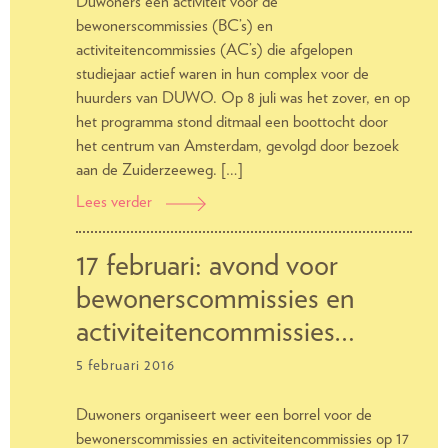
Duwoners een activiteit voor de
bewonerscommissies (BC’s) en
activiteitencommissies (AC’s) die afgelopen
studiejaar actief waren in hun complex voor de
huurders van DUWO. Op 8 juli was het zover, en op
het programma stond ditmaal een boottocht door
het centrum van Amsterdam, gevolgd door bezoek
aan de Zuiderzeeweg. […]
Lees verder
Bewonerscommissies
de
boot
17 februari: avond voor
in
bewonerscommissies en
met
Duwoners
activiteitencommissies…
5 februari 2016
Duwoners organiseert weer een borrel voor de
bewonerscommissies en activiteitencommissies op 17